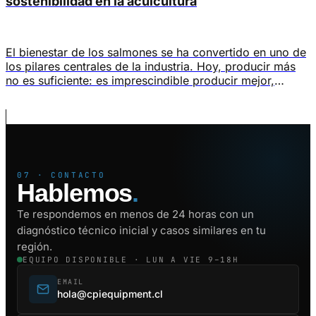
sostenibilidad en la acuicultura
El bienestar de los salmones se ha convertido en uno de
los pilares centrales de la industria. Hoy, producir más
no es suficiente: es imprescindible producir mejor,
garantizando condiciones ambientales que reduzcan el
estrés, la mortalidad y la dependencia de tratamientos
químicos. En este contexto, el bienestar de los salmones
está directamente ligado a variables […]
07 · CONTACTO
Hablemos
.
Te respondemos en menos de 24 horas con un
diagnóstico técnico inicial y casos similares en tu
región.
EQUIPO DISPONIBLE · LUN A VIE 9–18H
EMAIL
hola@cpiequipment.cl