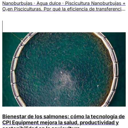
Nanoburbujas · Agua dulce · Piscicultura Nanoburbujas +
O₂en Pisciculturas. Por qué la eficiencia de transferencia
de O₂ no es el único indicador que debe preocupar a los
piscicultores, y cómo las nanoburbujas + O₂ resuelven
dos problemas al mismo tiempo. El problema real En
sistemas acuícolas […]
Bienestar de los salmones: cómo la tecnología de
CPI Equipment mejora la salud, productividad y