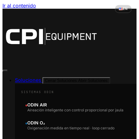
Ir al contenido
EN
Soluciones
Cerrar Soluciones
Abrir Soluciones
SISTEMAS ODIN
ODIN AIR
Aireación inteligente con control proporcional por jaula
ODIN O₂
Oxigenación medida en tiempo real · loop cerrado