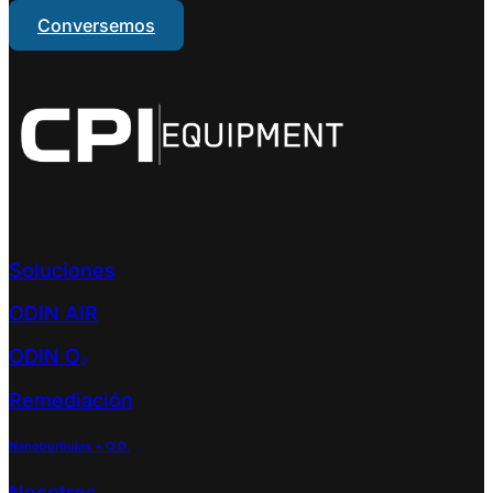
Conversemos
Soluciones
ODIN AIR
ODIN O₂
Remediación
Nanoburbujas + O.D.
Nosotros