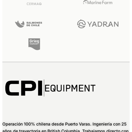
Operación 100% chilena desde Puerto Varas. Ingeniería con 25
años de trayectoria en British Columbia. Trabajamos directo con