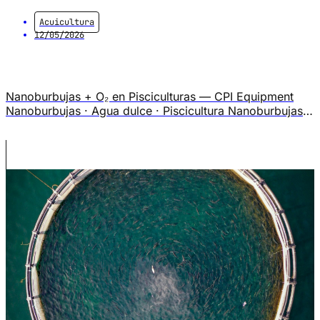
Acuicultura
12/05/2026
Nanoburbujas + O₂ en Pisciculturas — CPI Equipment
Nanoburbujas · Agua dulce · Piscicultura Nanoburbujas +
O₂en Pisciculturas. Por qué la eficiencia de transferencia
de O₂ no es el único indicador que debe preocupar a los
piscicultores, y cómo las nanoburbujas + O₂ resuelven
dos problemas al mismo tiempo. El problema real En
sistemas acuícolas […]