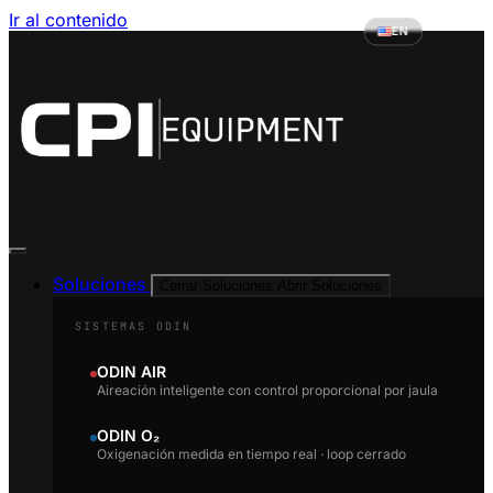
Ir al contenido
EN
Soluciones
Cerrar Soluciones
Abrir Soluciones
SISTEMAS ODIN
ODIN AIR
Aireación inteligente con control proporcional por jaula
ODIN O₂
Oxigenación medida en tiempo real · loop cerrado