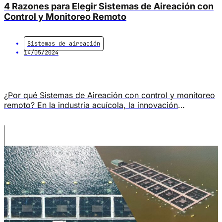
4 Razones para Elegir Sistemas de Aireación con
Control y Monitoreo Remoto
Sistemas de aireación
14/05/2024
¿Por qué Sistemas de Aireación con control y monitoreo
remoto? En la industria acuícola, la innovación
tecnológica está transformando la manera en que se
manejan los sistemas de aireación para optimizar el
cultivo de peces. Según cifras de AquaBench, en los
últimos años, ha disminuido la tasa de mortalidad y la
tasa de conversión del […]