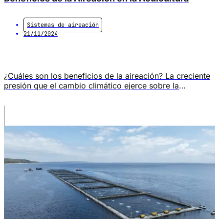
Sistemas de aireación
21/11/2024
¿Cuáles son los beneficios de la aireación? La creciente
presión que el cambio climático ejerce sobre la
acuicultura plantea importantes desafíos, especialmente
para la producción de salmón atlántico (Salmo salar). Un
reciente estudio titulado «Influence of Temperature on
the Behaviour and Physiology of Atlantic Salmon (Salmo
Salar) on a Commercial Farm«, realizado por la
Universidad […]