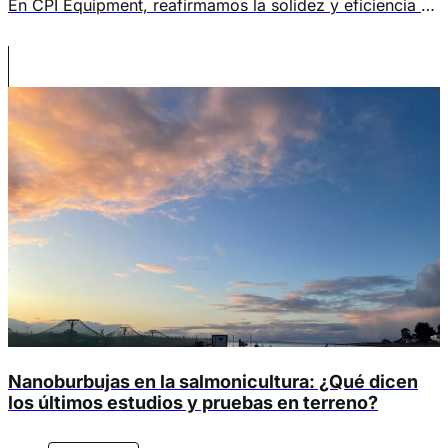
En CPI Equipment, reafirmamos la solidez y eficiencia de
nuestras tecnologías de aireación automatizada y
oxigenación, tras los resultados destacados en el
Informe 2025 de la Junta Científica Intersesional (ISB) de
PICES, una de las instancias internacionales más
relevantes en ciencia oceánica. Los hallazgos de esta
publicación confirman […]
Nanoburbujas en la salmonicultura: ¿Qué dicen
los últimos estudios y pruebas en terreno?