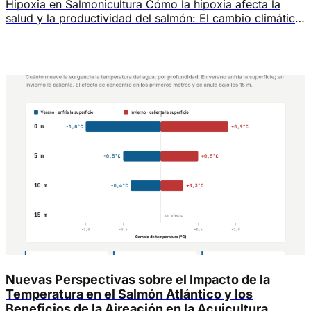
Hipoxia en Salmonicultura Cómo la hipoxia afecta la
salud y la productividad del salmón: El cambio climático
está alterando las condiciones ambientales de los
centros de cultivo, y el sector acuícola no es inmune a
sus efectos. Un estudio de la Universidad de Queensland
(Australia) analiza cómo el aumento de la temperatura
del agua y […]
Nuevas Perspectivas sobre el Impacto de la
Temperatura en el Salmón Atlántico y los
Beneficios de la Aireación en la Acuicultura