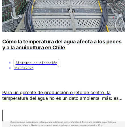
Cómo la temperatura del agua afecta a los peces
y a la acuicultura en Chile
Sistemas de aireación
05/08/2025
Para un gerente de producción o jefe de centro, la
temperatura del agua no es un dato ambiental más: es
una variable que determina consumo de oxígeno, tasa
de conversión (FCR), ventanas de alimentación y riesgo
de mortalidad en cada ciclo productivo. En los
salmónidos, la temperatura corporal depende
directamente de la del agua que […]