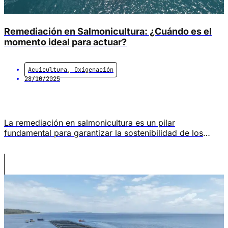
Remediación en Salmonicultura: ¿Cuándo es el
momento ideal para actuar?
Acuicultura
,
Oxigenación
28/10/2025
La remediación en salmonicultura es un pilar
fundamental para garantizar la sostenibilidad de los
centros de cultivo. Este proceso se debe realizar ya que,
inevitablemente, durante el proceso de cultivo del
salmón se producen desechos inorgánicos los que se
acumulan en el fondo marino, generando impactos en el
ecosistema como son el aumento de carga […]