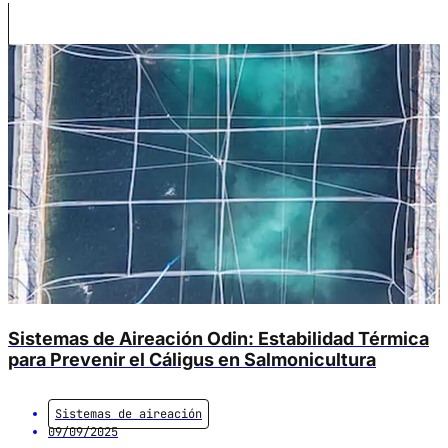
relevantes del mundo. Países como Noruega, Chile y
Canadá lideran la producción, generando empleo,
desarrollo regional y alimentos de alta calidad. Sin
embargo, este sector enfrenta desafíos ambientales
cada vez más complejos: hipoxia, […]
Sistemas de Aireación Odin: Estabilidad Térmica
para Prevenir el Cáligus en Salmonicultura
Sistemas de aireación
09/09/2025