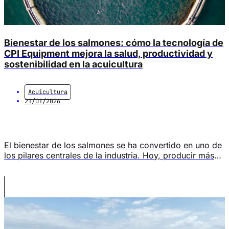
Bienestar de los salmones: cómo la tecnología de
CPI Equipment mejora la salud, productividad y
sostenibilidad en la acuicultura
Acuicultura
21/01/2026
El bienestar de los salmones se ha convertido en uno de
los pilares centrales de la industria. Hoy, producir más
no es suficiente: es imprescindible producir mejor,
garantizando condiciones ambientales que reduzcan el
estrés, la mortalidad y la dependencia de tratamientos
químicos. En este contexto, el bienestar de los salmones
está directamente ligado a variables […]