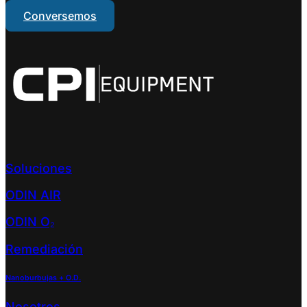
Conversemos
Soluciones
ODIN AIR
ODIN O₂
Remediación
Nanoburbujas + O.D.
Nosotros