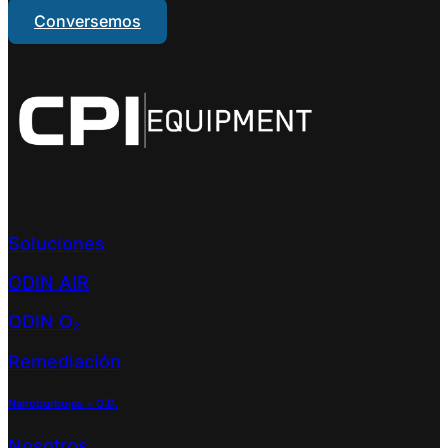
Conversemos
Soluciones
ODIN AIR
ODIN O₂
Remediación
Nanoburbujas + O.D.
Nosotros