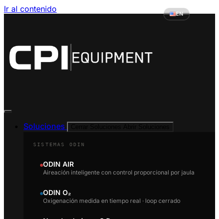
Ir al contenido
EN
Soluciones
Cerrar Soluciones
Abrir Soluciones
SISTEMAS ODIN
ODIN AIR
Aireación inteligente con control proporcional por jaula
ODIN O₂
Oxigenación medida en tiempo real · loop cerrado