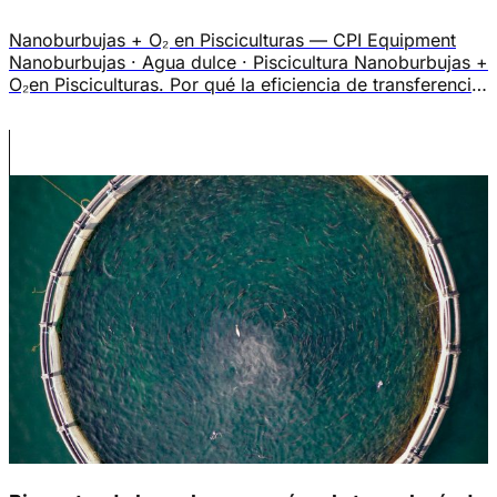
Nanoburbujas + O₂ en Pisciculturas — CPI Equipment
Nanoburbujas · Agua dulce · Piscicultura Nanoburbujas +
O₂en Pisciculturas. Por qué la eficiencia de transferencia
de O₂ no es el único indicador que debe preocupar a los
piscicultores, y cómo las nanoburbujas + O₂ resuelven
dos problemas al mismo tiempo. El problema real En
sistemas acuícolas […]