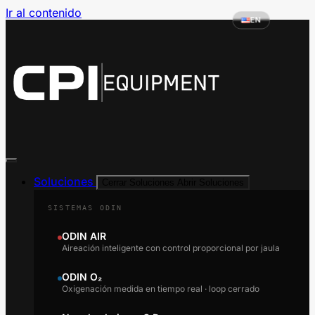
Ir al contenido
EN
Soluciones
Cerrar Soluciones
Abrir Soluciones
SISTEMAS ODIN
ODIN AIR
Aireación inteligente con control proporcional por jaula
ODIN O₂
Oxigenación medida en tiempo real · loop cerrado