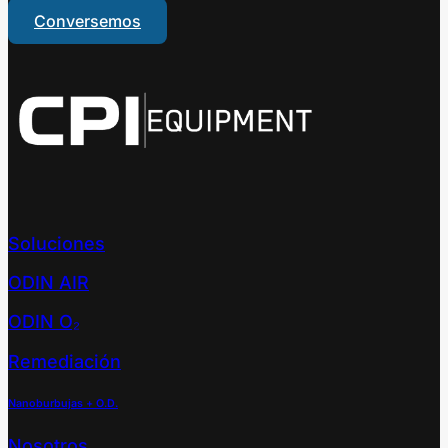
Conversemos
Soluciones
ODIN AIR
ODIN O₂
Remediación
Nanoburbujas + O.D.
Nosotros